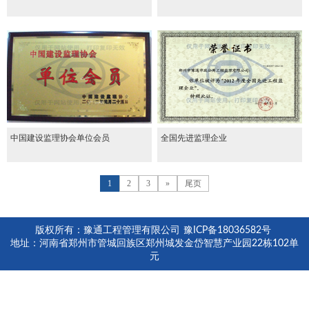
中国建设监理协会单位会员
全国先进监理企业
1
2
3
»
尾页
版权所有：豫通工程管理有限公司
豫ICP备18036582号
地址：河南省郑州市管城回族区郑州城发金岱智慧产业园22栋102单
元